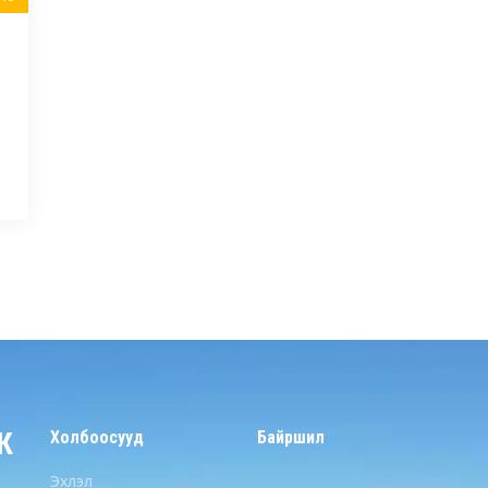
К
Холбоосууд
Байршил
Эхлэл