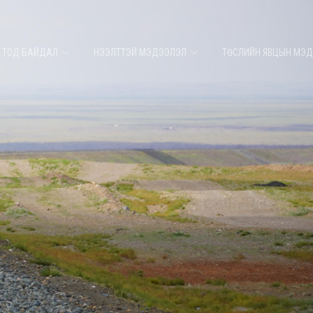
 ТОД БАЙДАЛ
НЭЭЛТТЭЙ МЭДЭЭЛЭЛ
ТӨСЛИЙН ЯВЦЫН МЭ