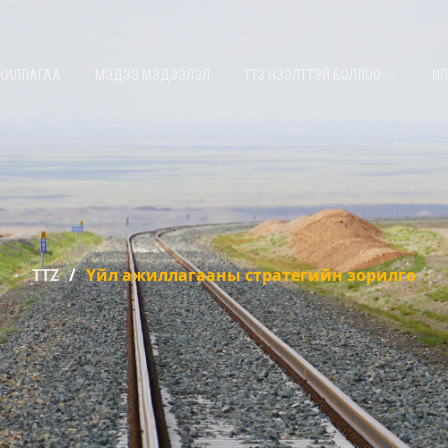
АЖИЛЛАГАА
МЭДЭЭ МЭДЭЭЛЭЛ
ТТЗ НЭЭЛТТЭЙ БОЛЛОО
ИЛ
TTZ
Үйл ажиллагааны стратегийн зорилго