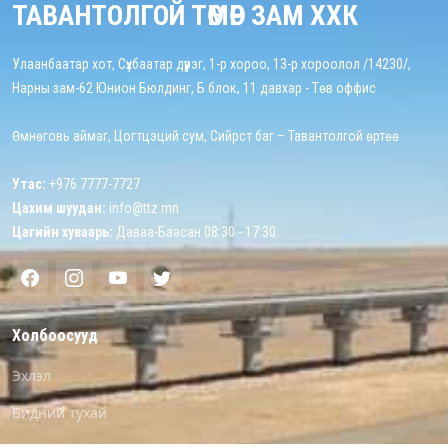
ТАВАНТОЛГОЙ ТӨМӨР ЗАМ ХХК
Улаанбаатар хот, Сүхбаатар дүүрэг, 1-р хороо, 13-р хороолол /14230/,
Нарны зам-62 Юнион Бюлдинг, Б блок, 11 давхар - Төв оффис
Өмнөговь аймаг, Цогтцэций сум, Сийрст баг – Тавантолгой өртөө
Утас:
+976 7777-7727
Цахим шуудан:
info@ttz.mn
Цагийн хуваарь:
Даваа-Баасан 08:30 - 17:30
Холбоосууд
Эхлэл
Бидний тухай