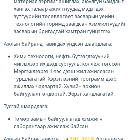
материал зэргийг ашиглах, аюулгүй байдлыг
хангах талаар ажилтнуудад мэдэгдэх,
зүтгүүрийн төлөвлөгөөт засварын үеийн
технологийн горимд заагдсан хэмжилтүүдийг
засварын бригадтай хамтран гүйцэтгэх.
Ажлын байранд тавигдах үндсэн шаардлага:
Хими технологи, нефть бүтээгдэхүүний
чиглэлээр их дээд сургууль, коллеж төгссөн.
Мэргэжлээрээ 1-ээс дээш жил ажилласан
туршлагатай. Хэрэглээний программ дээр
ажиллах чадвартай. Хувийн зохион
байгуулалт өндөртэй. Эерэг хандлагатай.
Тусгай шаардлага:
Төмөр замын байгууллагад хэмжигч
лаборантаар ажиллаж байсан
Ажлын байрны анкетыг та
ЭНД ДАРЖ
бөглөнө үү.