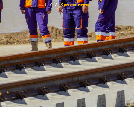
TTZ
Хүний нөөц