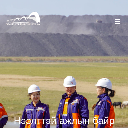
Нээлттэй ажлын байр