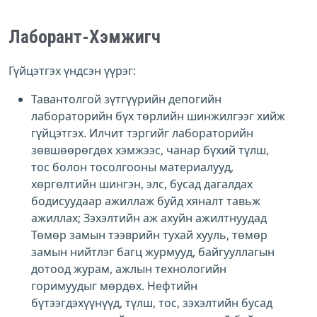
Лаборант-Хэмжигч
Гүйцэтгэх үндсэн үүрэг:
Тавантолгой зүтгүүрийн депогийн
лабораторийн бүх төрлийн шинжилгээг хийж
гүйцэтгэх. Илчит тэргийг лабораторийн
зөвшөөрөгдөх хэмжээс, чанар бүхий түлш,
тос болон тосолгооны материалууд,
хөргөлтийн шингэн, элс, бусад дагалдах
бодисуудаар ажиллаж буйд хяналт тавьж
ажиллах; Зэхэлтийн аж ахуйн ажилтнуудад
Төмөр замын тээврийн тухай хууль, төмөр
замын нийтлэг багц журмууд, байгууллагын
дотоод журам, ажлын технологийн
горимуудыг мөрдөх. Нефтийн
бүтээгдэхүүнүүд, түлш, тос, зэхэлтийн бусад