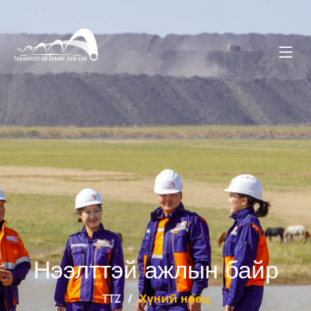
Нээлттэй ажлын байр
TTZ
Хүний нөөц