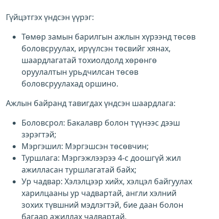
Гүйцэтгэх үндсэн үүрэг:
Төмөр замын барилгын ажлын хүрээнд төсөв
боловсруулах, ирүүлсэн төсвийг хянах,
шаардлагатай тохиолдолд хөрөнгө
оруулалтын урьдчилсан төсөв
боловсруулахад оршино.
Ажлын байранд тавигдах үндсэн шаардлага:
Боловсрол: Бакалавр болон түүнээс дээш
зэрэгтэй;
Мэргэшил: Мэргэшсэн төсөвчин;
Туршлага: Мэргэжлээрээ 4-с доошгүй жил
ажилласан туршлагатай байх;
Ур чадвар: Хэлэлцээр хийх, хэлцэл байгуулах
харилцааны ур чадвартай, англи хэлний
зохих түвшний мэдлэгтэй, бие даан болон
багаар ажиллах чадвартай.