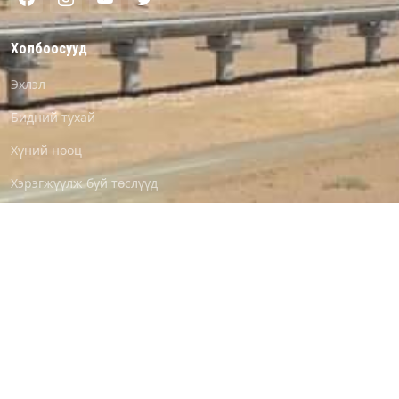
Холбоосууд
Эхлэл
Бидний тухай
Хүний нөөц
Хэрэгжүүлж буй төслүүд
Мэдээ мэдээлэл
Лого татах
Байршил