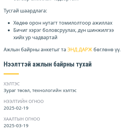
Тусгай шаардлага:
Хөдөө орон нутагт томилолтоор ажиллах
Бичиг хэрэг боловсруулах, дүн шинжилгээ
хийх ур чадвартай
Ажлын байрны анкетыг та
ЭНД ДАРЖ
бөглөнө үү.
Нээлттэй ажлын байрны тухай
ХЭЛТЭС
Зураг төсөл, технологийн хэлтэс
НЭЭЛТИЙН ОГНОО
2025-02-19
ХААЛТЫН ОГНОО
2025-03-19