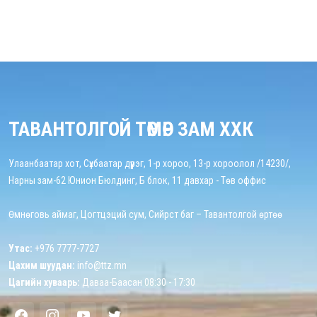
ТАВАНТОЛГОЙ ТӨМӨР ЗАМ ХХК
Улаанбаатар хот, Сүхбаатар дүүрэг, 1-р хороо, 13-р хороолол /14230/,
Нарны зам-62 Юнион Бюлдинг, Б блок, 11 давхар - Төв оффис
Өмнөговь аймаг, Цогтцэций сум, Сийрст баг – Тавантолгой өртөө
Утас:
+976 7777-7727
Цахим шуудан:
info@ttz.mn
Цагийн хуваарь:
Даваа-Баасан 08:30 - 17:30