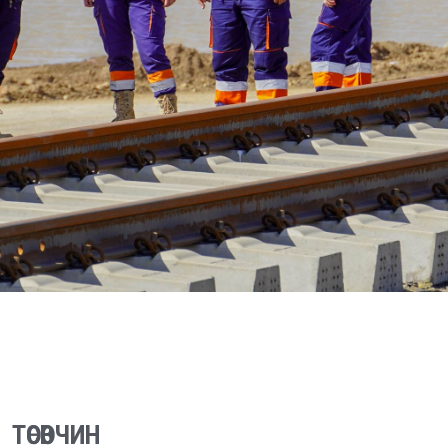
ТӨСӨВЧИН