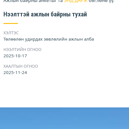
Ажлын байрны анкетыг та
ЭНД ДАРЖ
бөглөнө үү.
Нээлттэй ажлын байрны тухай
ХЭЛТЭС
Төлөөлөн удирдах зөвлөлийн ажлын алба
НЭЭЛТИЙН ОГНОО
2025-10-17
ХААЛТЫН ОГНОО
2025-11-24