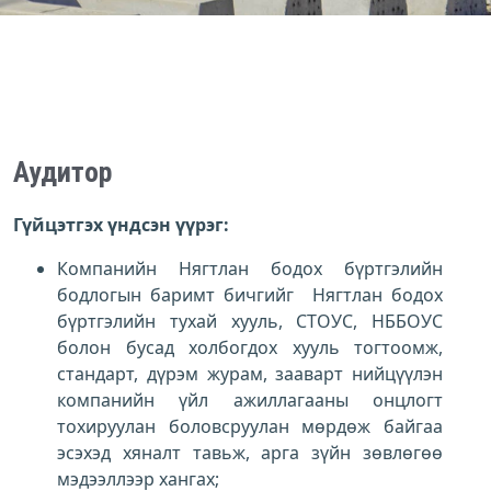
Аудитор
Гүйцэтгэх үндсэн үүрэг:
Компанийн Нягтлан бодох бүртгэлийн
бодлогын баримт бичгийг Нягтлан бодох
бүртгэлийн тухай хууль, СТОУС, НББОУС
болон бусад холбогдох хууль тогтоомж,
стандарт, дүрэм журам, зааварт нийцүүлэн
компанийн үйл ажиллагааны онцлогт
тохируулан боловсруулан мөрдөж байгаа
эсэхэд хяналт тавьж, арга зүйн зөвлөгөө
мэдээллээр хангах;