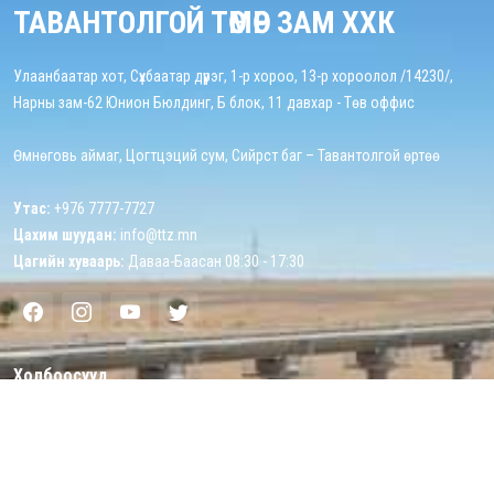
ТАВАНТОЛГОЙ ТӨМӨР ЗАМ ХХК
Улаанбаатар хот, Сүхбаатар дүүрэг, 1-р хороо, 13-р хороолол /14230/,
Нарны зам-62 Юнион Бюлдинг, Б блок, 11 давхар - Төв оффис
Өмнөговь аймаг, Цогтцэций сум, Сийрст баг – Тавантолгой өртөө
Утас:
+976 7777-7727
Цахим шуудан:
info@ttz.mn
Цагийн хуваарь:
Даваа-Баасан 08:30 - 17:30
Холбоосууд
Эхлэл
Бидний тухай