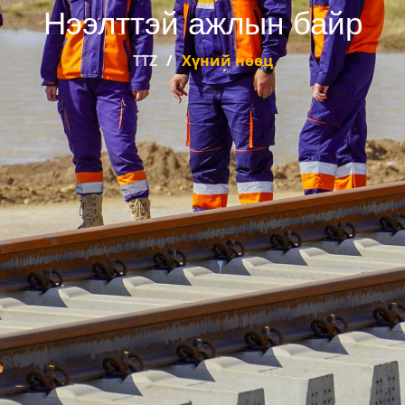
Нээлттэй ажлын байр
TTZ
Хүний нөөц