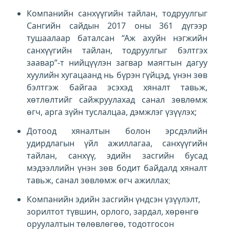
Компанийн санхүүгийн тайлан, тодруулгыг
Сангийн сайдын 2017 оны 361 дүгээр
тушаалаар баталсан “Аж ахуйн нэгжийн
санхүүгийн тайлан, тодруулгыг бэлтгэх
заавар”-т нийцүүлэн загвар маягтын дагуу
хуулийн хугацаанд нь бүрэн гүйцэд, үнэн зөв
бэлтгэж байгаа эсэхэд хяналт тавьж,
хөтлөлтийг сайжруулахад санал зөвлөмж
өгч, арга зүйн туслалцаа, дэмжлэг үзүүлэх;
Дотоод хяналтын болон эрсдэлийн
удирдлагын үйл ажиллагаа, санхүүгийн
тайлан, санхүү, эдийн засгийн бусад
мэдээллийн үнэн зөв бодит байдалд хяналт
тавьж, санал зөвлөмж өгч ажиллах
;
Компанийн эдийн засгийн үндсэн үзүүлэлт,
зорилтот түвшин, орлого, зардал, хөрөнгө
оруулалтын төлөвлөгөө, тодотгосон