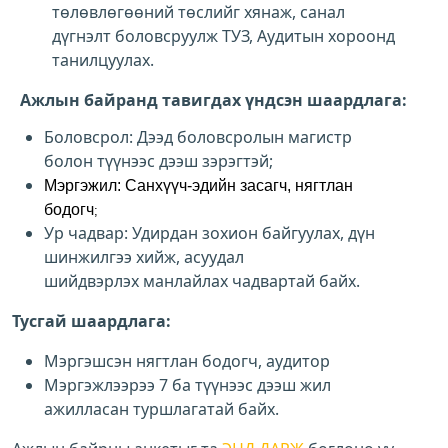
төлөвлөгөөний төслийг хянаж, санал
дүгнэлт боловсруулж ТУЗ, Аудитын хороонд
танилцуулах.
Ажлын байранд тавигдах үндсэн шаардлага:
Боловсрол: Дээд боловсролын магистр
болон түүнээс дээш зэрэгтэй;
Мэргэжил: Санхүүч-эдийн засагч, нягтлан
бодогч
;
Ур чадвар: Удирдан зохион байгуулах, дүн
шинжилгээ хийж, асуудал
шийдвэрлэх манлайлах чадвартай байх.
Тусгай шаардлага:
Мэргэшсэн нягтлан бодогч, аудитор
Мэргэжлээрээ 7 ба түүнээс дээш жил
ажилласан туршлагатай байх.