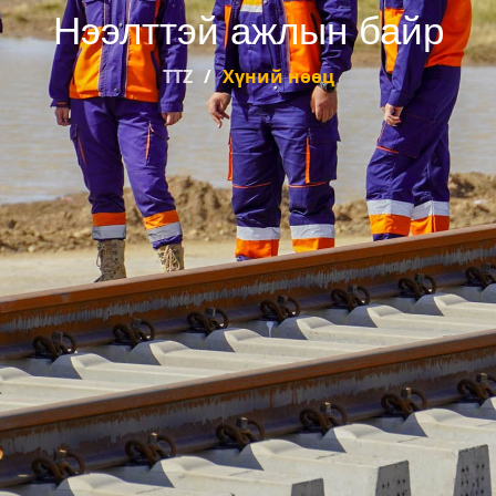
Нээлттэй ажлын байр
TTZ
Хүний нөөц