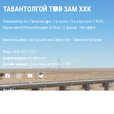
ТАВАНТОЛГОЙ ТӨМӨР ЗАМ ХХК
Улаанбаатар хот, Сүхбаатар дүүрэг, 1-р хороо, 13-р хороолол /14230/,
Нарны зам-62 Юнион Бюлдинг, Б блок, 11 давхар - Төв оффис
Өмнөговь аймаг, Цогтцэций сум, Сийрст баг – Тавантолгой өртөө
Утас:
+976 7777-7727
Цахим шуудан:
info@ttz.mn
Цагийн хуваарь:
Даваа-Баасан 08:30 - 17:30
Холбоосууд
Эхлэл
Бидний тухай