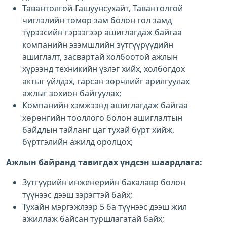
Тавантолгой-Гашуунсухайт, Тавантолгой
чиглэлийн төмөр зам болон гол замд
түрээсийн гэрээгээр ашиглагдаж байгаа
компанийн эзэмшлийн зүтгүүрүүдийн
ашиглалт, засвартай холбоотой ажлын
хүрээнд техникийн үзлэг хийх, холбогдох
актыг үйлдэх, гарсан зөрчлийг арилгуулах
ажлыг зохион байгуулах;
Компанийн хэмжээнд ашиглагдаж байгаа
хөрөнгийн тооллого болон ашиглалтын
байдлын тайланг цаг тухай бүрт хийж,
бүртгэлийн ажилд оролцох;
Ажлын байранд тавигдах үндсэн шаардлага:
Зүтгүүрийн инженерийн бакалавр болон
түүнээс дээш зэрэгтэй байх;
Тухайн мэргэжлээр 5 ба түүнээс дээш жил
ажиллаж байсан туршлагатай байх;