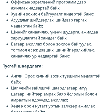
Оффисын хэрэглээний программ дээр
ажиллах чадвартай байх;
Хувийн зохион байгуулалт өндөртэй байх;
Асуудлыг шийдвэрлэх, шийдвэр гаргах
чадвартай байх;
Шинийг санаачлах, үнэнч шударга, ажилдаа
хариуцлагатай ханддаг байх;
Багаар ажиллах болон зохион байгуулах,
тогтмол өсөж дэвших, шинийг эрэлхийлэх,
санаачлах ур чадвартай байх;
Тусгай шаардлага:
Англи, Орос хэлний зохих түвшний мэдлэгтэй
байх;
Цаг үеийн зайлшгүй шаардлагаар илүү
цагаар, нийтээр амрах баяр ёслолын болон
амралтын өдрүүдэд ажиллах;
Хөдөө орон нутагт уртын ээлжээр ажиллах