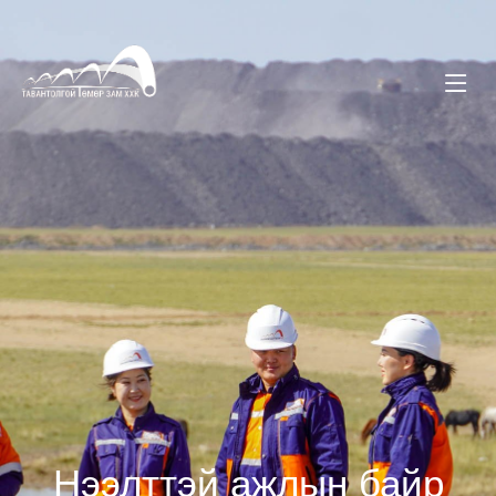
Нээлттэй ажлын байр