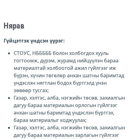
Нярав
Гүйцэтгэх үндсэн үүрэг:
СТОУС, НБББББ болон холбогдох хууль
тогтоомж, дүрэм, журамд нийцүүлэн бараа
материалтай холбоотой ажил гүйлгээг иж
бүрэн, хүчин төгөлөр анхан шатны баримтад
үндэслэн нягтлан бодох бүртгэлд үнэн
зөвөөр тусгах;
Газар, хэлтэс, алба, нэгжийн төсөв, захиалгын
дагуу бараа материалын орлогын гүйлгээг
анхан шатны баримтад үндэслэн бүртгэх,
бараа материалыг коджуулах;
Газар, хэлтэс, алба, нэгжийн төсөв, захиалгын
дагуу бараа материалын зарлагын гүйлгээг