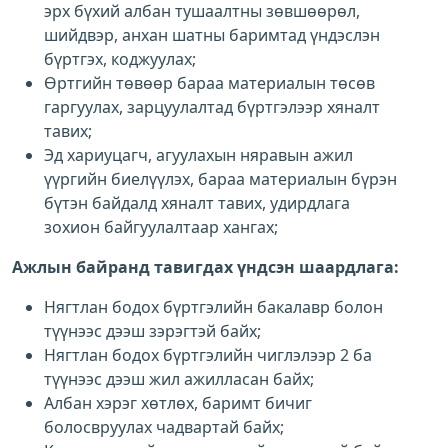
эрх бүхий албан тушаалтны зөвшөөрөл,
шийдвэр, анхан шатны баримтад үндэслэн
бүртгэх, коджуулах;
Өртгийн төвөөр бараа материалын төсөв
гаргуулах, зарцуулалтад бүртгэлээр хяналт
тавих;
Эд хариуцагч, агуулахын няравын ажил
үүргийн биелүүлэх, бараа материалын бүрэн
бүтэн байдалд хяналт тавих, удирдлага
зохион байгуулалтаар хангах;
Ажлын байранд тавигдах үндсэн шаардлага:
Нягтлан бодох бүртгэлийн бакалавр болон
түүнээс дээш зэрэгтэй байх;
Нягтлан бодох бүртгэлийн чиглэлээр 2 ба
түүнээс дээш жил ажилласан байх;
Албан хэрэг хөтлөх, баримт бичиг
болосвруулах чадвартай байх;