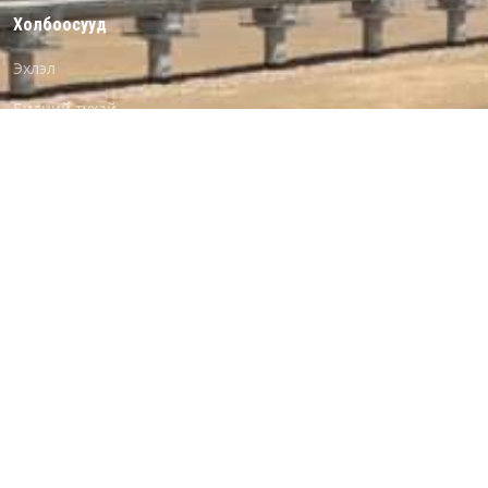
Холбоосууд
Эхлэл
Бидний тухай
Хүний нөөц
Хэрэгжүүлж буй төслүүд
Мэдээ мэдээлэл
Лого татах
Байршил