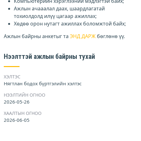
Компьютерийн хэрэглээний мэдлэгтэй байх;
Ажлын ачааалал даах, шаардлагатай
тохиолдолд илүү цагаар ажиллах;
Хөдөө орон нутагт ажиллах боломжтой байх;
Ажлын байрны анкетыг та
ЭНД ДАРЖ
бөглөнө үү.
Нээлттэй ажлын байрны тухай
ХЭЛТЭС
Нягтлан бодох бүртгэлийн хэлтэс
НЭЭЛТИЙН ОГНОО
2026-05-26
ХААЛТЫН ОГНОО
2026-06-05