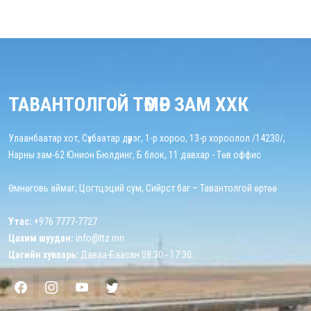
ТАВАНТОЛГОЙ ТӨМӨР ЗАМ ХХК
Улаанбаатар хот, Сүхбаатар дүүрэг, 1-р хороо, 13-р хороолол /14230/,
Нарны зам-62 Юнион Бюлдинг, Б блок, 11 давхар - Төв оффис
Өмнөговь аймаг, Цогтцэций сум, Сийрст баг – Тавантолгой өртөө
Утас:
+976 7777-7727
Цахим шуудан:
info@ttz.mn
Цагийн хуваарь:
Даваа-Баасан 08:30 - 17:30