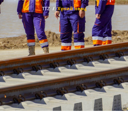
TTZ
Хүний нөөц