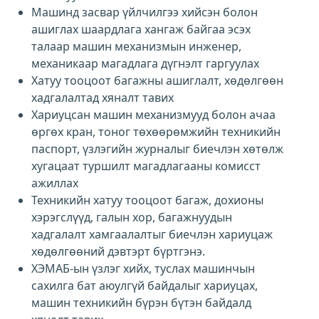
Машинд засвар үйлчилгээ хийсэн болон
ашиглах шаардлага хангаж байгаа эсэх
талаар машин механизмын инженер,
механикаар магадлага дүгнэлт гаргуулах
Хатуу тооцоот багажны ашиглалт, хөдөлгөөн
хадгалалтад хяналт тавих
Хариуцсан машин механизмууд болон ачаа
өргөх кран, тоног төхөөрөмжийн техникийн
паспорт, үзлэгийн журналыг биечлэн хөтөлж
хугацаат туршилт магадлагааны комисст
ажиллах
Техникийн хатуу тооцоот багаж, дохионы
хэрэгслүүд, галын хор, багажнуудын
хадгалалт хамгаалалтыг биечлэн хариуцаж
хөдөлгөөний дэвтэрт бүртгэнэ.
ХЭМАБ-ын үзлэг хийх, туслах машинчын
сахилга бат аюулгүй байдалыг хариуцах,
машин техникийн бүрэн бүтэн байдалд