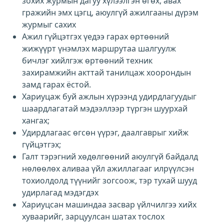
зохих журмын дагуу хүлээлгэн өгөх, авах
гражийн эмх цэгц, аюулгүй ажилгааны дүрэм
журмыг сахих
Ажил гүйцэтгэх үедээ гарах өртөөний
жижүүрт үнэмлэх маршрутаа шалгуулж
бичлэг хийлгэж өртөөний техник
захирамжийн акттай танилцаж хоорондын
замд гарах ёстой.
Хариуцаж буй ажлын хүрээнд удирдлагуудыг
шаардлагатай мэдээллээр түргэн шуурхай
хангах;
Удирдлагаас өгсөн үүрэг, даалгаврыг хийж
гүйцэтгэх;
Галт тэрэгний хөдөлгөөний аюулгүй байдалд
нөлөөлөх аливаа үйл ажиллагааг илрүүлсэн
тохиолдолд түүнийг зогсоож, тэр тухай шууд
удирлагад мэдэгдэх
Хариуцсан машиндаа засвар үйлчилгээ хийх
хуваарийг, зарцуулсан шатах тослох