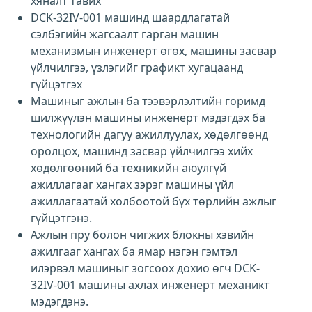
хяналт тавих
DCK-32IV-001 машинд шаардлагатай
сэлбэгийн жагсаалт гарган машин
механизмын инженерт өгөх, машины засвар
үйлчилгээ, үзлэгийг графикт хугацаанд
гүйцэтгэх
Машиныг ажлын ба тээвэрлэлтийн горимд
шилжүүлэн машины инженерт мэдэгдэх ба
технологийн дагуу ажиллуулах, хөдөлгөөнд
оролцох, машинд засвар үйлчилгээ хийх
хөдөлгөөний ба техникийн аюулгүй
ажиллагааг хангах зэрэг машины үйл
ажиллагаатай холбоотой бүх төрлийн ажлыг
гүйцэтгэнэ.
Ажлын пру болон чигжих блокны хэвийн
ажилгааг хангах ба ямар нэгэн гэмтэл
илэрвэл машиныг зогсоох дохио өгч DCK-
32IV-001 машины ахлах инженерт механикт
мэдэгдэнэ.