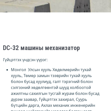
DC-32 машины механизатор
Гүйцэтгэх үндсэн үүрэг:
Монгол Улсын хууль Хөдөлмөрийн тухай
хууль, Төмөр замын тээврийн тухай хууль
болон бусад хуулиуд, галт тэрэгний болон
сэлгээний хөдөлгөөнтэй шууд холбоотой
ажилтны сахилгын тусгай журам болон бусад
дүрэм заавар, Гүйцэтгэх захирал, Суурь
бүтцийн дарга, Ахлах механик инженерийн