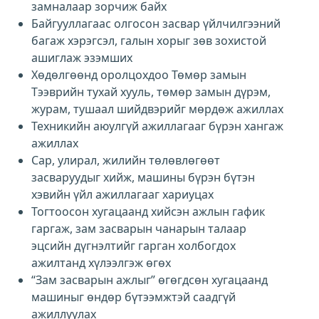
замналаар зорчиж байх
Байгууллагаас олгосон засвар үйлчилгээний
багаж хэрэгсэл, галын хорыг зөв зохистой
ашиглаж эзэмших
Хөдөлгөөнд оролцохдоо Төмөр замын
Тээврийн тухай хууль, төмөр замын дүрэм,
журам, тушаал шийдвэрийг мөрдөж ажиллах
Техникийн аюулгүй ажиллагааг бүрэн хангаж
ажиллах
Сар, улирал, жилийн төлөвлөгөөт
засваруудыг хийж, машины бүрэн бүтэн
хэвийн үйл ажиллагааг хариуцах
Тогтоосон хугацаанд хийсэн ажлын гафик
гаргаж, зам засварын чанарын талаар
эцсийн дүгнэлтийг гарган холбогдох
ажилтанд хүлээлгэж өгөх
“Зам засварын ажлыг” өгөгдсөн хугацаанд
машиныг өндөр бүтээмжтэй саадгүй
ажиллуулах