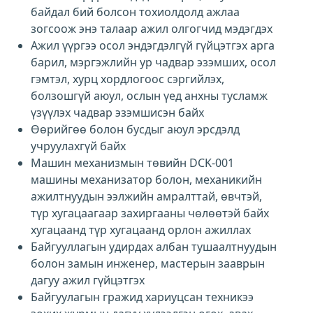
байдал бий болсон тохиолдолд ажлаа
зогсоож энэ талаар ажил олгогчид мэдэгдэх
Ажил үүргээ осол эндэгдэлгүй гүйцэтгэх арга
барил, мэргэжлийн ур чадвар эзэмших, осол
гэмтэл, хурц хордлогоос сэргийлэх,
болзошгүй аюул, ослын үед анхны тусламж
үзүүлэх чадвар эзэмшисэн байх
Өөрийгөө болон бусдыг аюул эрсдэлд
учруулахгүй байх
Машин механизмын төвийн DCK-001
машины механизатор болон, механикийн
ажилтнуудын ээлжийн амралттай, өвчтэй,
түр хугацаагаар захиргааны чөлөөтэй байх
хугацаанд түр хугацаанд орлон ажиллах
Байгууллагын удирдах албан тушаалтнуудын
болон замын инженер, мастерын зааврын
дагуу ажил гүйцэтгэх
Байгуулагын гражид хариуцсан техникээ