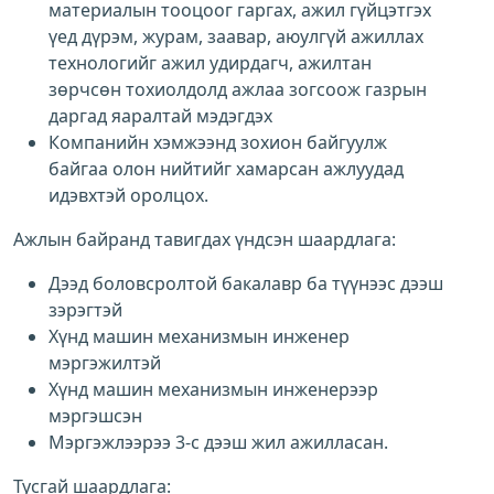
материалын тооцоог гаргах, ажил гүйцэтгэх
үед дүрэм, журам, заавар, аюулгүй ажиллах
технологийг ажил удирдагч, ажилтан
зөрчсөн тохиолдолд ажлаа зогсоож газрын
даргад яаралтай мэдэгдэх
Компанийн хэмжээнд зохион байгуулж
байгаа олон нийтийг хамарсан ажлуудад
идэвхтэй оролцох.
Ажлын байранд тавигдах үндсэн шаардлага:
Дээд боловсролтой бакалавр ба түүнээс дээш
зэрэгтэй
Хүнд машин механизмын инженер
мэргэжилтэй
Хүнд машин механизмын инженерээр
мэргэшсэн
Мэргэжлээрээ 3-с дээш жил ажилласан.
Тусгай шаардлага: