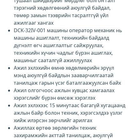
тушаал шийдвэрийг мөрдлөг болгон галт
тэрэгний хөдөлгөөний аюулгүй байдал,
төмөр замын тээврийн тасралтгүй үйл
ажилгааг хангах
DCK-32IV-001 машины оператор механик нь
машины ашиглалт, техникийн байдалд
дүгнэлт өгч ашиглалтыг сайжруулах,
техникийн хүчин чадлыг бүрэн ашиглах,
машиныг сааталгүй ажиллуулах
Ажил эхлэхийн өмнө хөдөлмөрийн эрүүл
мэнд аюулгүй байдлын зааварчилгаатай
танилцаж гарын үсэг баталгаажуулсан байх
Ажил олгогчоос ажлын хувцас хамгаалах
хэрэгслийг бүрэн өмсөж хэрэглэх
Ажил эхлэхээс 15 минутаас багагүй хугацаанд
ажлын байр болон техник, хэрэгсэлдээ үзлэг
хийж илэрсэн зөрчлийг арилгах
Ажиллах өртөө зөрлөгийн техник
захирамжийн акттай танилцаж, аюулгүй