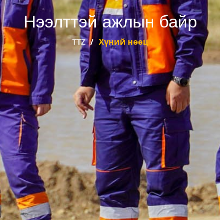
Нээлттэй ажлын байр
TTZ
Хүний нөөц