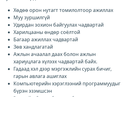
Хөдөө орон нутагт томилолтоор ажиллах
Муу зуршилгүй
Удирдан зохион байгуулах чадвартай
Харилцааны өндөр соёлтой
Багаар ажиллах чадвартай
Зөв хандлагатай
Ажлын ачаалал даах болон ажлын
хариуцлага хүлээх чадвартай байх.
Гадаад хэл дээр мэргэжлийн сурах бичиг,
гарын авлага ашиглах
Компьютерийн хэрэглээний программуудыг
бүрэн эзэмшсэн
Эрх зүйн бичиг баримт, бичиг хэрэг
боловсруулах, дүн шинжилгээ хийх ур
чадвартай
Байгаль орчныг хамгаалах, нөхөн сэргээх
судалгааны арга зүй эзэмшсэн