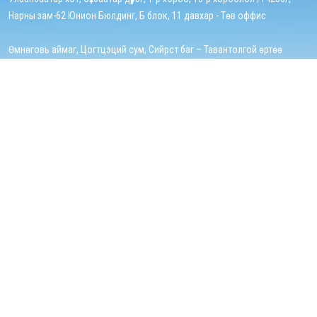
Нарны зам-62 Юнион Бюлдинг, Б блок, 11 давхар - Төв оффис
Өмнөговь аймаг, Цогтцэций сум, Сийрст баг – Тавантолгой өртөө
Утас:
+976 7777-7727
Цахим шуудан:
info@ttz.mn
Цагийн хуваарь:
Даваа-Баасан 08:30 - 17:30
Холбоосууд
Эхлэл
Бидний тухай
Хүний нөөц
Хэрэгжүүлж буй төслүүд