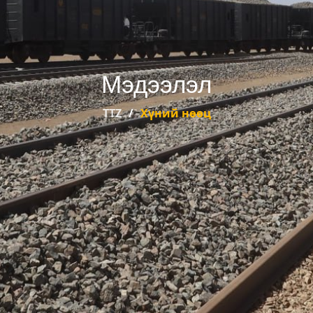
Мэдээлэл
TTZ
Хүний нөөц