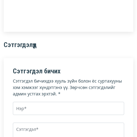
Сэтгэгдэлүүд
Сэтгэгдэл бичих
Сэтгэгдэл бичихдээ хууль зүйн болон ёс суртахууны
хэм хэмжээг хүндэтгэнэ үү. Зөрчсөн сэтгэгдэлийг
админ устгах эрхтэй. *