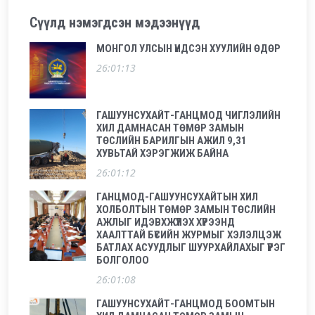
Сүүлд нэмэгдсэн мэдээнүүд
МОНГОЛ УЛСЫН ҮНДСЭН ХУУЛИЙН ӨДӨР
26:01:13
ГАШУУНСУХАЙТ-ГАНЦМОД ЧИГЛЭЛИЙН
ХИЛ ДАМНАСАН ТӨМӨР ЗАМЫН
ТӨСЛИЙН БАРИЛГЫН АЖИЛ 9,31
ХУВЬТАЙ ХЭРЭГЖИЖ БАЙНА
26:01:12
ГАНЦМОД-ГАШУУНСУХАЙТЫН ХИЛ
ХОЛБОЛТЫН ТӨМӨР ЗАМЫН ТӨСЛИЙН
АЖЛЫГ ИДЭВХЖҮҮЛЭХ ХҮРЭЭНД
ХААЛТТАЙ БҮСИЙН ЖУРМЫГ ХЭЛЭЛЦЭЖ
БАТЛАХ АСУУДЛЫГ ШУУРХАЙЛАХЫГ ҮҮРЭГ
БОЛГОЛОО
26:01:08
ГАШУУНСУХАЙТ-ГАНЦМОД БООМТЫН