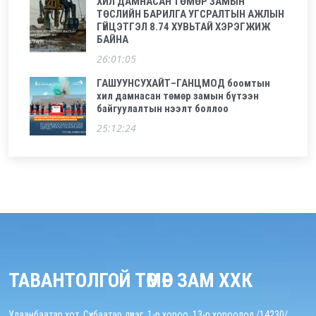
ХИЛ ДАМНАСАН ТӨМӨР ЗАМЫН
ТӨСЛИЙН БАРИЛГА УГСРАЛТЫН АЖЛЫН
ГҮЙЦЭТГЭЛ 8.74 ХУВЬТАЙ ХЭРЭГЖИЖ
БАЙНА
26:01:05
ГАШУУНСУХАЙТ–ГАНЦМОД боомтын
хил дамнасан төмөр замын бүтээн
байгуулалтын нээлт боллоо
25:12:24
ТАВАНТОЛГОЙ ТӨМӨР ЗАМ ХХК
Улаанбаатар хот, Сүхбаатар дүүрэг, 1-р хороо, 13-р хороолол /14230/,