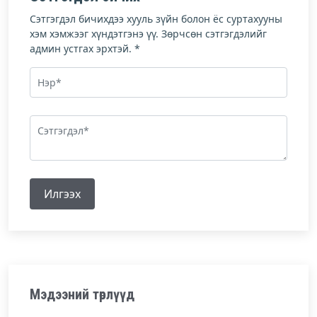
Сэтгэгдэл бичихдээ хууль зүйн болон ёс суртахууны
хэм хэмжээг хүндэтгэнэ үү. Зөрчсөн сэтгэгдэлийг
админ устгах эрхтэй. *
Илгээх
Мэдээний төрлүүд