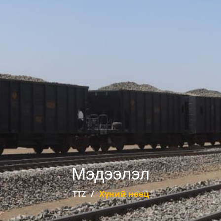
Мэдээлэл
TTZ
Хүний нөөц