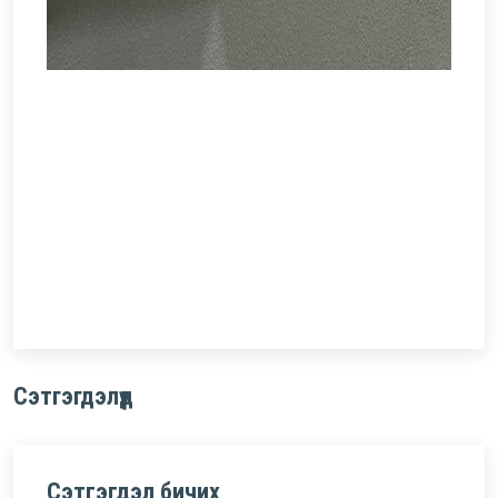
Сэтгэгдэлүүд
Сэтгэгдэл бичих