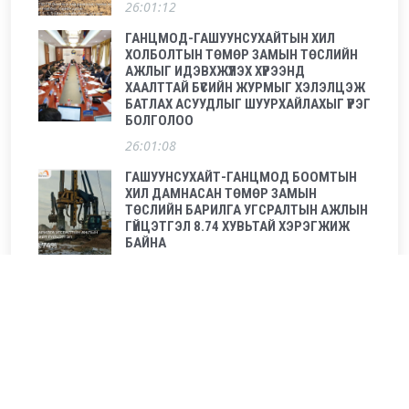
26:01:12
ГАНЦМОД-ГАШУУНСУХАЙТЫН ХИЛ
ХОЛБОЛТЫН ТӨМӨР ЗАМЫН ТӨСЛИЙН
АЖЛЫГ ИДЭВХЖҮҮЛЭХ ХҮРЭЭНД
ХААЛТТАЙ БҮСИЙН ЖУРМЫГ ХЭЛЭЛЦЭЖ
БАТЛАХ АСУУДЛЫГ ШУУРХАЙЛАХЫГ ҮҮРЭГ
БОЛГОЛОО
26:01:08
ГАШУУНСУХАЙТ-ГАНЦМОД БООМТЫН
ХИЛ ДАМНАСАН ТӨМӨР ЗАМЫН
ТӨСЛИЙН БАРИЛГА УГСРАЛТЫН АЖЛЫН
ГҮЙЦЭТГЭЛ 8.74 ХУВЬТАЙ ХЭРЭГЖИЖ
БАЙНА
26:01:05
ГАШУУНСУХАЙТ–ГАНЦМОД боомтын
хил дамнасан төмөр замын бүтээн
байгуулалтын нээлт боллоо
25:12:24