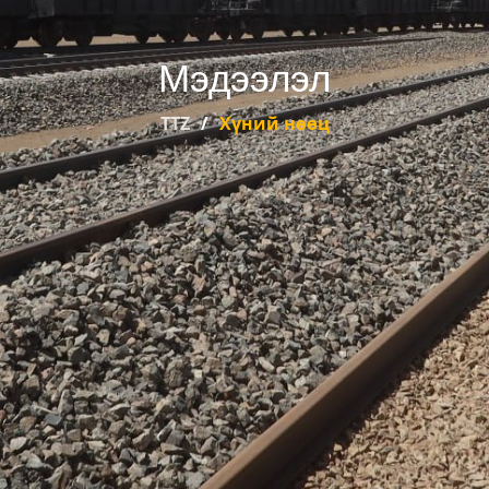
Мэдээлэл
TTZ
Хүний нөөц