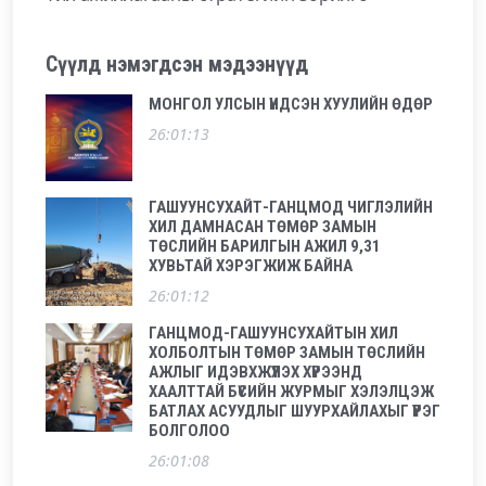
Сүүлд нэмэгдсэн мэдээнүүд
МОНГОЛ УЛСЫН ҮНДСЭН ХУУЛИЙН ӨДӨР
26:01:13
ГАШУУНСУХАЙТ-ГАНЦМОД ЧИГЛЭЛИЙН
ХИЛ ДАМНАСАН ТӨМӨР ЗАМЫН
ТӨСЛИЙН БАРИЛГЫН АЖИЛ 9,31
ХУВЬТАЙ ХЭРЭГЖИЖ БАЙНА
26:01:12
ГАНЦМОД-ГАШУУНСУХАЙТЫН ХИЛ
ХОЛБОЛТЫН ТӨМӨР ЗАМЫН ТӨСЛИЙН
АЖЛЫГ ИДЭВХЖҮҮЛЭХ ХҮРЭЭНД
ХААЛТТАЙ БҮСИЙН ЖУРМЫГ ХЭЛЭЛЦЭЖ
БАТЛАХ АСУУДЛЫГ ШУУРХАЙЛАХЫГ ҮҮРЭГ
БОЛГОЛОО
26:01:08