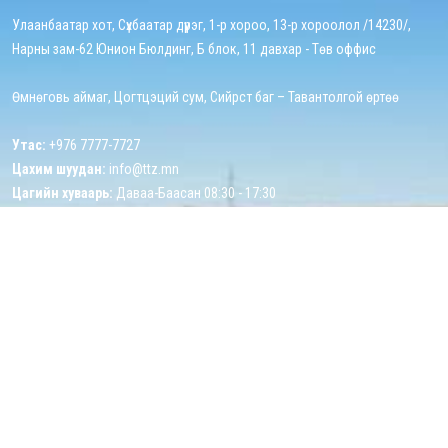
Улаанбаатар хот, Сүхбаатар дүүрэг, 1-р хороо, 13-р хороолол /14230/,
Нарны зам-62 Юнион Бюлдинг, Б блок, 11 давхар - Төв оффис
Өмнөговь аймаг, Цогтцэций сум, Сийрст баг – Тавантолгой өртөө
Утас:
+976 7777-7727
Цахим шуудан:
info@ttz.mn
Цагийн хуваарь:
Даваа-Баасан 08:30 - 17:30
Холбоосууд
Эхлэл
Бидний тухай
Хүний нөөц
Хэрэгжүүлж буй төслүүд