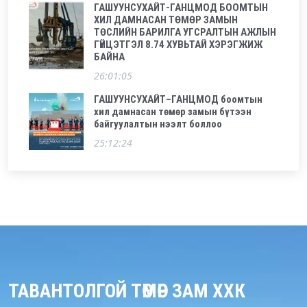
ГАШУУНСУХАЙТ-ГАНЦМОД БООМТЫН
ХИЛ ДАМНАСАН ТӨМӨР ЗАМЫН
ТӨСЛИЙН БАРИЛГА УГСРАЛТЫН АЖЛЫН
ГҮЙЦЭТГЭЛ 8.74 ХУВЬТАЙ ХЭРЭГЖИЖ
БАЙНА
26:01:05
ГАШУУНСУХАЙТ–ГАНЦМОД боомтын
хил дамнасан төмөр замын бүтээн
байгуулалтын нээлт боллоо
25:12:24
ТАВАНТОЛГОЙ ТӨМӨР ЗАМ ХХК