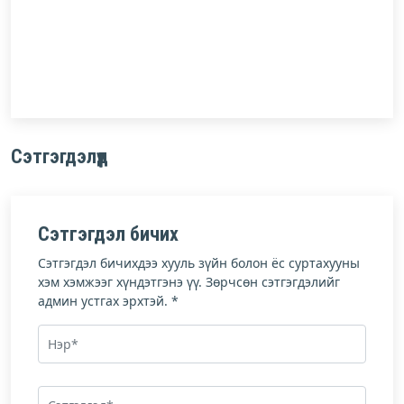
Сэтгэгдэлүүд
Сэтгэгдэл бичих
Сэтгэгдэл бичихдээ хууль зүйн болон ёс суртахууны
хэм хэмжээг хүндэтгэнэ үү. Зөрчсөн сэтгэгдэлийг
админ устгах эрхтэй. *