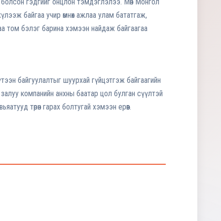
л болсон гэдгийг онцлон тэмдэглэлээ. Мөн Монгол
хүлээж байгаа учир өмнөх ажлаа улам бататгаж,
аа том бэлэг барина хэмээн найдаж байгаагаа
тээн байгуулалтыг шуурхай гүйцэтгэж байгаагийн
залуу компанийн анхны баатар цол булган сүүлтэй
ьяатууд төрөн гарах болтугай хэмээн ерөөв.