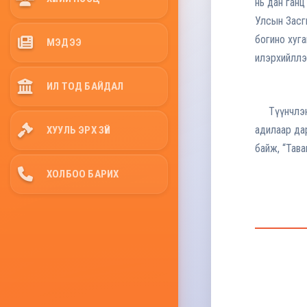
нь дан ган
Улсын Засги
богино хуг
МЭДЭЭ
илэрхийллэ
ИЛ ТОД БАЙДАЛ
Түүнчлэн о
адилаар да
ХУУЛЬ ЭРХ ЗҮЙ
байж, “Тава
ХОЛБОО БАРИХ