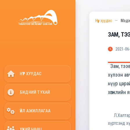
Нүүр хуудас
—
Мэдэ
ЗАМ, ТЭ
2021-06
Зам, тээв
НҮҮР ХУУДАС
хүлээн ав
нүүр цара
хөгжлийн 
БИДНИЙ ТУХАЙ
ҮЙЛ АЖИЛЛАГАА
Л.Халтар с
хүртсэнд хү
ХҮНИЙ НӨӨЦ