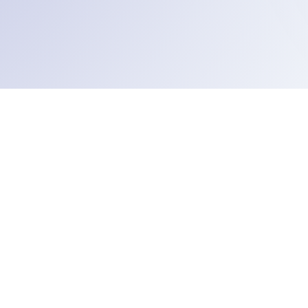
ТАВАНТОЛГОЙ ТӨМӨР ЗАМ ХХК
ТӨВ ОФФИС (УЛААНБААТАР)
нбаатар хот, Сүхбаатар дүүрэг, 1-р хороо, 13-р хороолол /14230/,
арны зам-62 Юнион Бюлдинг, Б блок, 11 давхар - Төв оффис
ТАЛБАЙН ОФФИС (ӨМНӨГОВЬ)
нөговь аймаг, Цогтцэций сум, Сийрст баг – Тавантолгой өртөө