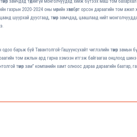
ц төмөр замчдад төдийгүй монголчуудад хийж бүтээх маш том бахарха
йн газрын 2020-2024 оны мөрийн хөтөлбөрт орсон дараагийн том ажил 
ацаанд шуурхай дуусгаад, төмөр замчдад, цаашлаад нийт монголчуудд
э.
доо барьж буй Тавантолгой-Гашуунсухайт чиглэлийн төмөр замын бү
раагийн том ажлын ард гарна хэмээн итгэж байгаагаа онцлоод шинэ 
нтолгой төмөр зам” компанийн хамт олноос дараа дараагийн баатар, гав