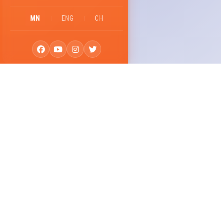
MN
|
ENG
|
CH
Улаа
Н
Өм