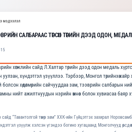
э мэдээлэл
ЭВРИЙН САЛБАРААС ТӨРСӨН ТӨРИЙН ДЭЭД ОДОН, МЕД
-15
рийн хөгжлийн сайд Л.Халтар төрийн дээд одон медаль хүрт
ч уулзан, хүндэтгэл үзүүллээ. Тэрбээр, Монгол төрийнхөө хай
й болсон хөдөлмөрийн сайчууддаа зам, тээврийн салбарын нийт
яамны нийт ажилтнуудын нэрийн өмнөөс болон хувиасаа баяр 
айд “Тавантолгой төмөр зам” ХХК-ийн Гүйцэтгэх захирал Норовсамбу
ндэтгэл үзүүлж хэлсэн үгэндээ богино хугацаанд Монголчууд өөрсдөө