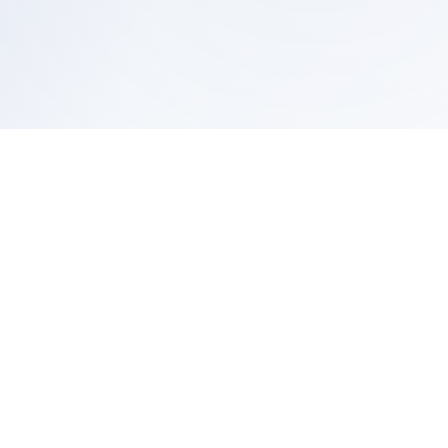
ХОЛБООСУУД
Нүүр хуудас
Бидний тухай
Хүний нөөц
Үйл ажиллагаа
Мэдээ мэдээлэл