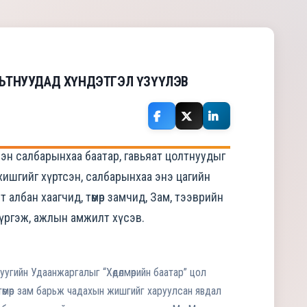
АЛЬТНУУДАД ХҮНДЭТГЭЛ ҮЗҮҮЛЭВ
сэн салбарынхаа баатар, гавьяат цолтнуудыг
р хишгийг хүртсэн, салбарынхаа энэ цагийн
 албан хаагчид, төмөр замчид, Зам, тээврийн
хүргэж, ажлын амжилт хүсэв.
угийн Удаанжаргалыг “Хөдөлмөрийн баатар” цол
 төмөр зам барьж чадахын жишгийг харуулсан явдал