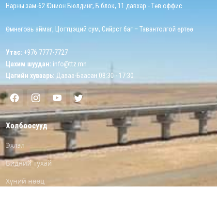
Нарны зам-62 Юнион Бюлдинг, Б блок, 11 давхар - Төв оффис
Өмнөговь аймаг, Цогтцэций сум, Сийрст баг – Тавантолгой өртөө
Утас:
+976 7777-7727
Цахим шуудан:
info@ttz.mn
Цагийн хуваарь:
Даваа-Баасан 08:30 - 17:30
Холбоосууд
Эхлэл
Бидний тухай
Хүний нөөц
Хэрэгжүүлж буй төслүүд
Мэдээ мэдээлэл