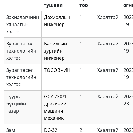
тушаал
тоо
огн
Захиалагчийн
Дохиоллын
1
Хаалттай
2025
хяналтын
инженер
19
хэлтэс
Зураг төсөл,
Барилгын
1
Хаалттай
2025
технологийн
зургийн
19
хэлтэс
инженер
Зураг төсөл,
ТӨСӨВЧИН
1
Хаалттай
2025
технологийн
19
хэлтэс
Суурь
GCY 220/1
1
Хаалттай
2025
бүтцийн
дрезиний
23
газар
машинч
механик
Зам
DC-32
2
Хаалттай
2025