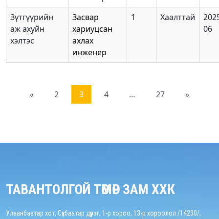
Зүтгүүрийн
Засвар
1
Хаалттай
2025
аж ахуйн
хариуцсан
06
хэлтэс
ахлах
инженер
«
2
3
4
…
27
»
ТАВАНТОЛГОЙ ТӨМӨР ЗАМ ХХК
Улаанбаатар хот, Сүхбаатар дүүрэг, 1-р хороо, 13-р хороолол /14230/,