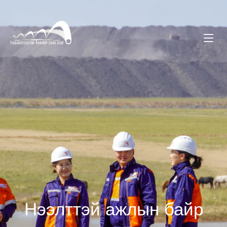
Нээлттэй ажлын байр