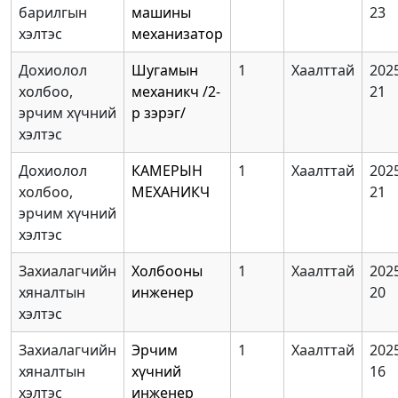
барилгын
машины
23
хэлтэс
механизатор
Дохиолол
Шугамын
1
Хаалттай
2025
холбоо,
механикч /2-
21
эрчим хүчний
р зэрэг/
хэлтэс
Дохиолол
КАМЕРЫН
1
Хаалттай
2025
холбоо,
МЕХАНИКЧ
21
эрчим хүчний
хэлтэс
Захиалагчийн
Холбооны
1
Хаалттай
2025
хяналтын
инженер
20
хэлтэс
Захиалагчийн
Эрчим
1
Хаалттай
2025
хяналтын
хүчний
16
хэлтэс
инженер